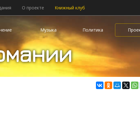
дания
О проекте
Книжный клуб
нение
Музыка
Политика
Прое
рмании