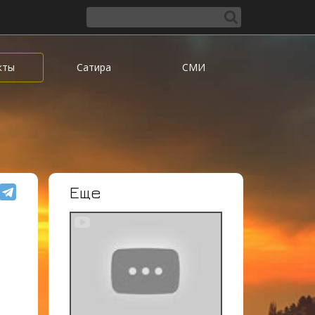
кты
Сатира
СМИ
Еще