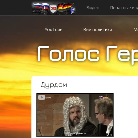
____________________--
Видео
Печатные из
YouTube
Вне политики
М
Голос Ге
Дурдом