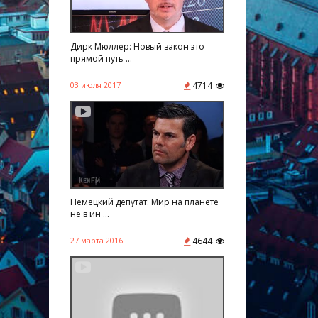
Дирк Мюллер: Новый закон это
прямой путь ...
03 июля 2017
4714
Немецкий депутат: Мир на планете
не в ин ...
27 марта 2016
4644