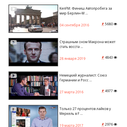
KenFM: Финиш Автопробега за
мир Берлин-М ...
5680
04 сентября 2016
Страшным сном Макрона может
стать восста ...
4843
28 января 2019
Немецкий журналист: Союз
Германии и Росс ...
4977
27 марта 2016
Только 27 процентов лайков у
Меркель в F ...
2976
19 марта 2017