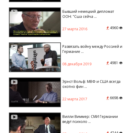
Бывший немецкий дипломат
ООН: "Сша сейча ...
4960
27 марта 2016
Развязать войну между Россией и
Германие ...
4981
08 декабря 2019
Эрнст Вольф: МВФ и США всегда
охотно фин ...
6698
22 марта 2017
Вилли Виммер: СМИ Германии
ведут психоло ...
4744