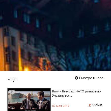
Смотреть все
Еще
Вилли Виммер: НАТО развалило
Украину из- ...
6226
07 мая 2017