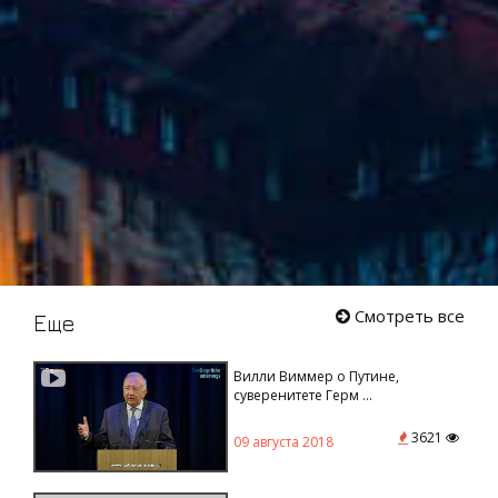
Смотреть все
Еще
Вилли Виммер о Путине,
суверенитете Герм ...
3621
09 августа 2018