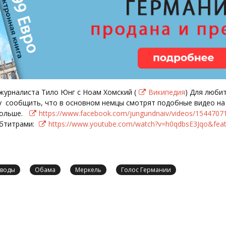
журналиста Тило Юнг с Ноам Хомский (
Википедия
) Для люби
у сообщить, что в основном немцы смотрят подобные видео на Ф
 больше.
https://www.facebook.com/jungundnaiv/videos/1544707
убтитрами:
https://www.youtube.com/watch?v=h0qdbsE3Jqo&fea
воды
Обама
Меркель
Голос Германии