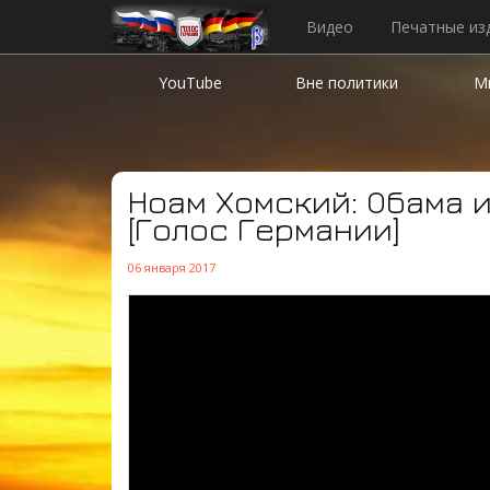
Видео
Печатные из
YouTube
Вне политики
М
Ноам Хомский: Обама 
[Голос Германии]
06 января 2017