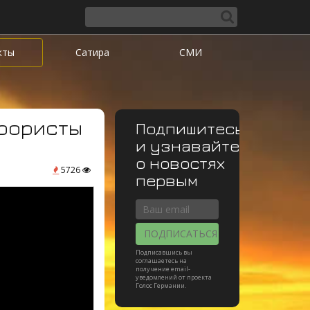
кты
Сатира
СМИ
ррористы
Подпишитесь
и узнавайте
о новостях
5726
первым
ПОДПИСАТЬСЯ
Подписавшись вы
соглашаетесь на
получение email-
уведомлений от проекта
Голос Германии.