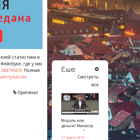
телей статистики и
ейсбуке, где у них
Еще
128874563/
Полная
ture=youtu.be
Смотреть
все
Оригинал
Мораль или
деньги? Министр
экономики Гер ...
27 марта 2016