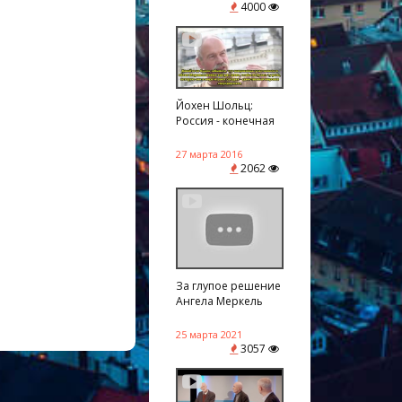
4000
Йохен Шольц:
Россия - конечная
цель геос ...
27 марта 2016
2062
За глупое решение
Ангела Меркель
извинил ...
25 марта 2021
3057