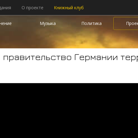
дания
О проекте
Книжный клуб
нение
Музыка
Политика
Прое
и правительство Германии те