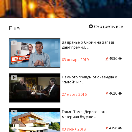
Смотреть все
Еще
За враньё о Сирии на Западе
дают премии, ...
4936
03 января 2019
Немного правды от очевидца о
"сытой" и " ...
4620
27 марта 2016
Ервин Тома: Дерево – это
материал будуще ...
4396
03 июня 2018