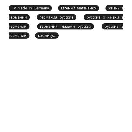
TV Made In Germany
Евгений Матвиенко
жизнь в
Германии
германия русские
русские о жизни в
германии
германия глазами русских
русские в
германии
как живу...