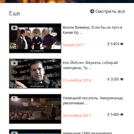
Смотреть все
Еще
Вилли Виммер: Если бы не путч в
Киеве Кр ...
5459
04 мая 2017
Кен Йебсен: Меркель собирай
чемоданы, Тр ...
3265
15 ноября 2016
Немецкий писатель: Американцы
увеличиваю ...
5480
26 ноября 2017
Немецкие СМИ умалчивают