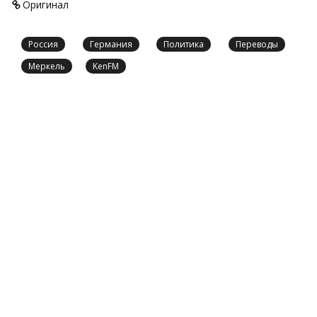
Оригинал
Россия
Германия
Политика
Переводы
Меркель
KenFM